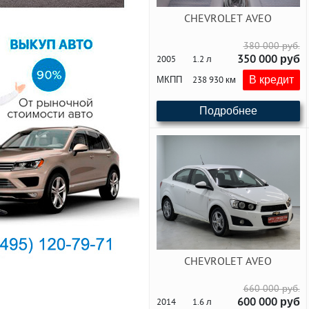
CHEVROLET AVEO
380 000 руб.
350 000 руб
2005
1.2 л
В кредит
МКПП
238 930 км
Подробнее
CHEVROLET AVEO
660 000 руб.
600 000 руб
2014
1.6 л