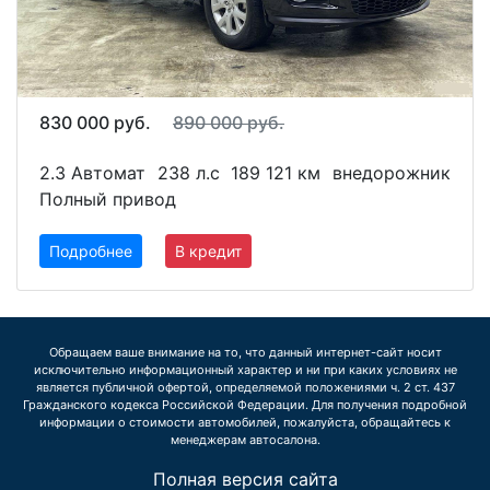
830 000 руб.
890 000 руб.
2.3 Автомат
238 л.с
189 121 км
внедорожник
Полный привод
Подробнее
В кредит
Обращаем ваше внимание на то, что данный интернет-сайт носит
исключительно информационный характер и ни при каких условиях не
является публичной офертой, определяемой положениями ч. 2 ст. 437
Гражданского кодекса Российской Федерации. Для получения подробной
информации о стоимости автомобилей, пожалуйста, обращайтесь к
менеджерам автосалона.
Полная версия сайта