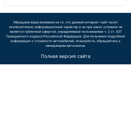
Обращаем ваше внимание на то, что данный интернет-сайт носит
исключительно информационный характер и ни при каких условиях не
является публичной офертой, определяемой положениями ч. 2 ст. 437
Гражданского кодекса Российской Федерации. Для получения подробной
информации о стоимости автомобилей, пожалуйста, обращайтесь к
менеджерам автосалона.
Полная версия сайта