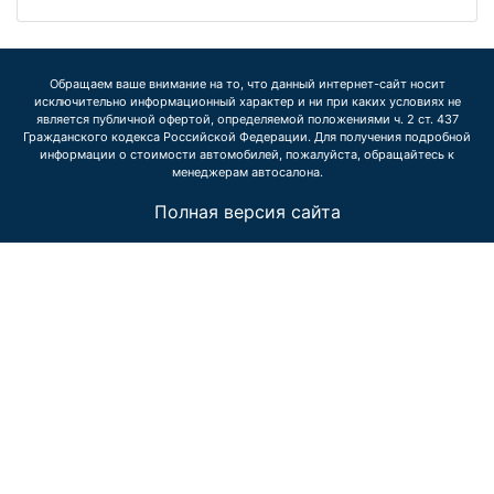
Обращаем ваше внимание на то, что данный интернет-сайт носит
исключительно информационный характер и ни при каких условиях не
является публичной офертой, определяемой положениями ч. 2 ст. 437
Гражданского кодекса Российской Федерации. Для получения подробной
информации о стоимости автомобилей, пожалуйста, обращайтесь к
менеджерам автосалона.
Полная версия сайта