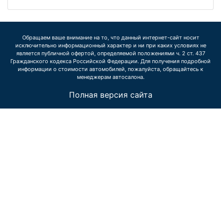
Обращаем ваше внимание на то, что данный интернет-сайт носит
исключительно информационный характер и ни при каких условиях не
является публичной офертой, определяемой положениями ч. 2 ст. 437
Гражданского кодекса Российской Федерации. Для получения подробной
информации о стоимости автомобилей, пожалуйста, обращайтесь к
менеджерам автосалона.
Полная версия сайта